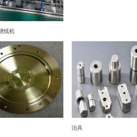
绕线机
治具