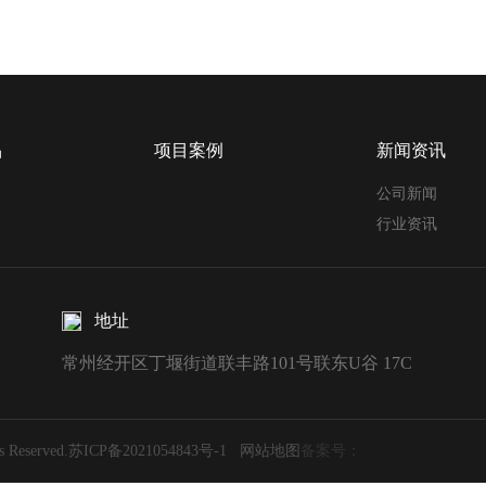
品
项目案例
新闻资讯
公司新闻
行业资讯
地址
常州经开区丁堰街道联丰路101号联东U谷 17C
served.
苏ICP备2021054843号-1
网站地图
备案号：