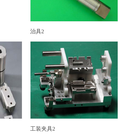
治具2
工装夹具2